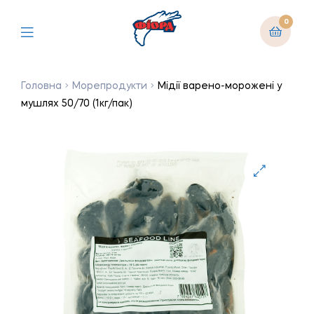
0
Головна
Морепродукти
Мідії варено-морожені у
мушлях 50/70 (1кг/пак)
🔍