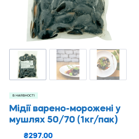
В НАЯВНОСТІ
Мідії варено-морожені у
мушлях 50/70 (1кг/пак)
₴
297.00