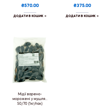
₴570.00
₴375.00
ДОДАТИ В КОШИК
ДОДАТИ В КОШИК
Мідії варено-
морожені у мушлях
50/70 (1кг/пак)