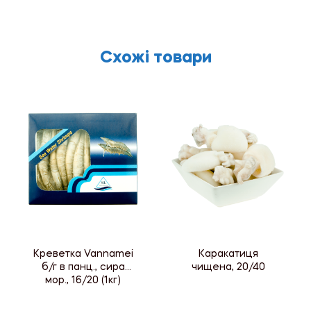
Схожі товари
Креветка Vannamei
Каракатиця
б/г в панц., сира
чищена, 20/40
мор., 16/20 (1кг)