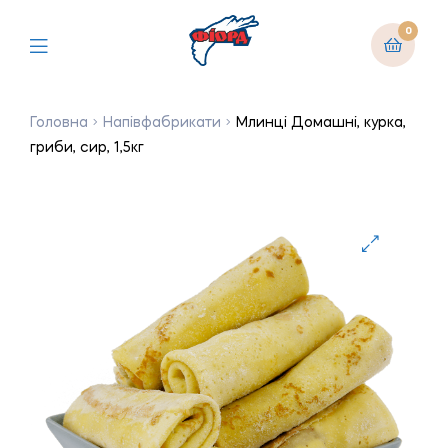
0
Головна
Напівфабрикати
Млинці Домашні, курка,
гриби, сир, 1,5кг
🔍