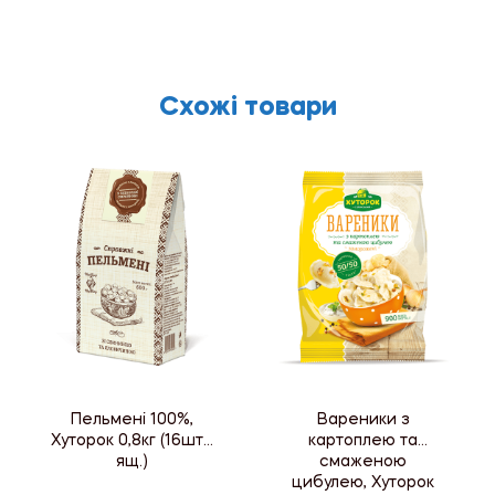
Схожі товари
Пельмені 100%,
Вареники з
Хуторок 0,8кг (16шт./
картоплею та
ящ.)
смаженою
цибулею, Хуторок