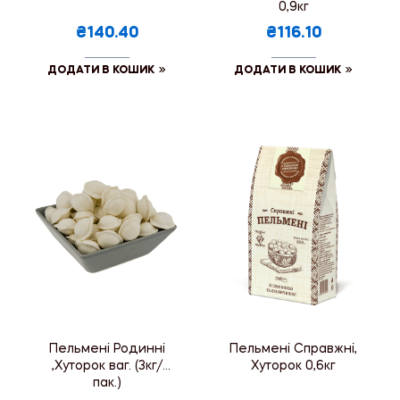
0,9кг
₴140.40
₴116.10
ДОДАТИ В КОШИК
ДОДАТИ В КОШИК
Пельмені Родинні
Пельмені Справжні,
,Хуторок ваг. (3кг/
Хуторок 0,6кг
пак.)