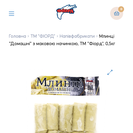
0
Головна
ТМ "ФІОРД"
Напівфабрикати
Млинці
“Домашні” з маковою начинкою, ТМ “Фіорд”, 0,5кг
🔍