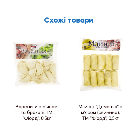
Схожі товари
Вареники з м’ясом
Млинці “Домашні” з
та броколі, ТМ
м’ясом (свинина),
“Фіорд”, 0,5кг
ТМ “Фіорд”, 0,5кг