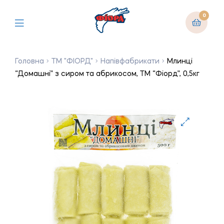
0
Головна
ТМ "ФІОРД"
Напівфабрикати
Млинці
“Домашні” з сиром та абрикосом, ТМ “Фіорд”, 0,5кг
🔍