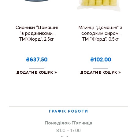
Сирники “Домашні
Млинці “Домашні” з
“з родзинками,
солодким сиром,
ТМ”Фіорд”, 2,5кг
ТМ “Фіорд”, 0,5кг
₴637.50
₴102.00
ДОДАТИ В КОШИК
ДОДАТИ В КОШИК
ГРАФІК РОБОТИ
Понеділок-П’ятниця
8.00 – 17.00