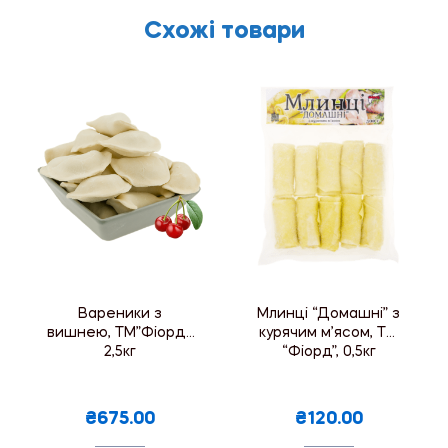
Схожі товари
Вареники з
Млинці “Домашні” з
вишнею, ТМ”Фіорд”,
курячим м’ясом, ТМ
2,5кг
“Фіорд”, 0,5кг
₴675.00
₴120.00