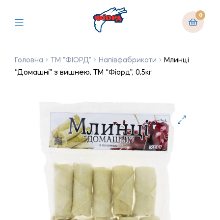
0
Головна
ТМ "ФІОРД"
Напівфабрикати
Млинці
“Домашні” з вишнею, ТМ “Фіорд”, 0,5кг
🔍