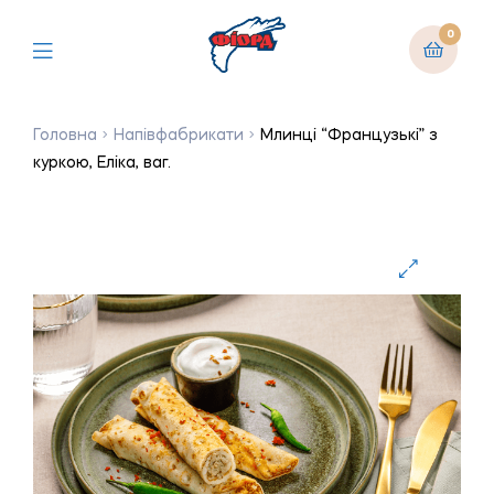
0
Головна
Напівфабрикати
Млинці “Французькі” з
куркою, Еліка, ваг.
🔍