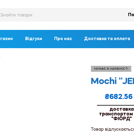
По
газин
Відгуки
Про нас
Доставка та оплата
г
НЕМАЄ В НАЯВНОСТІ
Mochi “J
₴
682.56
доставка
транспортом
"ФІОРД"
Товар відпускаєтьс