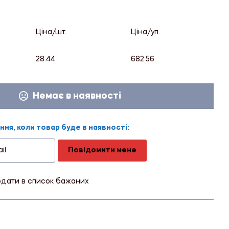
Ціна/шт.
Ціна/уп.
28.44
682.56
Немає в наявності
ня, коли товар буде в наявності:
Повідомити мене
дати в список бажаних