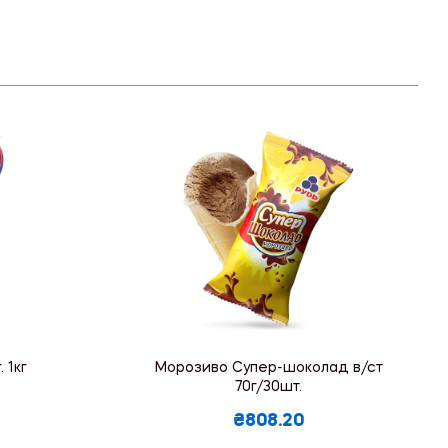
 1кг
Морозиво Супер-шоколад в/ст
70г/30шт.
₴808.20