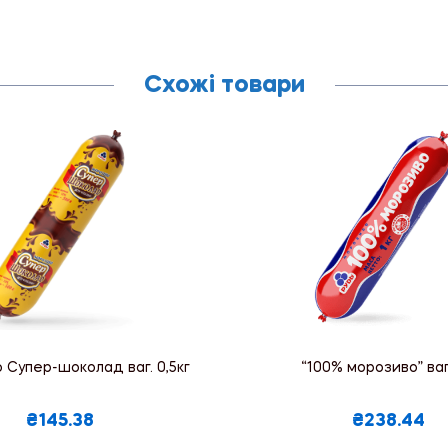
Схожі товари
 Супер-шоколад ваг. 0,5кг
“100% морозиво” ваг.
₴145.38
₴238.44