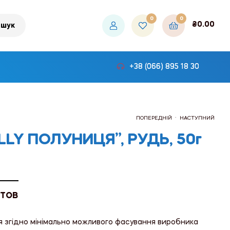
0
0
₴
0.00
шук
+38 (066) 895 18 30
.
ПОПЕРЕДНІЙ
НАСТУПНИЙ
ELLY ПОЛУНИЦЯ”, РУДЬ, 50г
₴766.80
₴853.20
 ТОВ
я згідно мінімально можливого фасування виробника