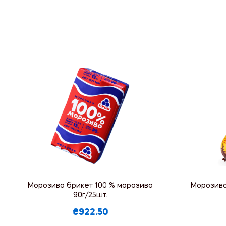
Морозиво брикет 100 % морозиво
Морозиво
90г/25шт.
₴922.50