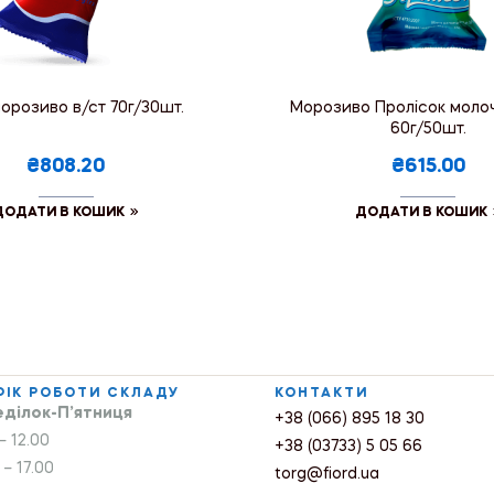
орозиво в/ст 70г/30шт.
Морозиво Пролісок моло
60г/50шт.
₴808.20
₴615.00
ДОДАТИ В КОШИК
ДОДАТИ В КОШИК
ФІК РОБОТИ СКЛАДУ
КОНТАКТИ
ділок-П’ятниця
+38 (066) 895 18 30
– 12.00
+38 (03733) 5 05 66
 – 17.00
torg@fiord.ua