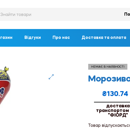
По
газин
Відгуки
Про нас
Доставка та оплата
НЕМАЄ В НАЯВНОСТІ
Морозиво
🔍
₴
130.74
доставка
транспортом
"ФІОРД"
Товар відпускаєтьс