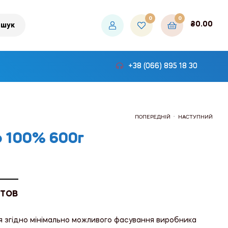
0
0
₴
0.00
шук
+38 (066) 895 18 30
.
ПОПЕРЕДНІЙ
НАСТУПНИЙ
 100% 600г
₴346.68
₴82.08
 ТОВ
я згідно мінімально можливого фасування виробника