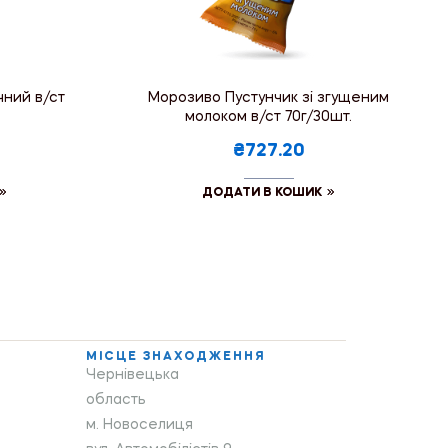
чний в/ст
Морозиво Пустунчик зі згущеним
молоком в/ст 70г/30шт.
₴727.20
ДОДАТИ В КОШИК
МІСЦЕ ЗНАХОДЖЕННЯ
Чернівецька
область
м. Новоселиця