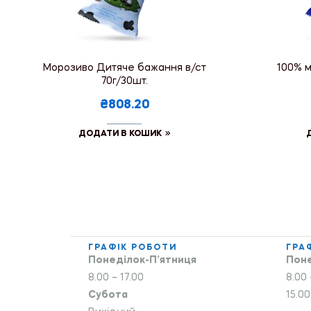
Морозиво Дитяче бажання в/ст
100% м
70г/30шт.
₴808.20
ДОДАТИ В КОШИК
ГРАФІК РОБОТИ
ГРА
Понеділок-П’ятниця
Поне
8.00 – 17.00
8.00 
Субота
15.00