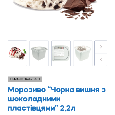
НЕМАЄ В НАЯВНОСТІ
Морозиво “Чорна вишня з
шоколадними
пластівцями” 2,2л