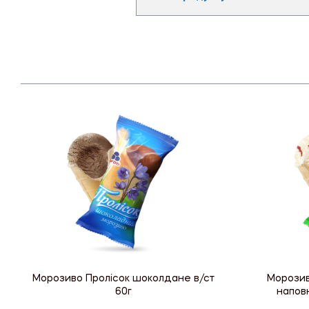
Морозиво Пролісок шоколдане в/ст
Морозив
60г
напов