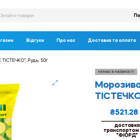
По
газин
Відгуки
Про нас
Доставка та оплата
ТІСТЕЧКО”, Рудь, 50г
НЕМАЄ В НАЯВНОСТІ
Морозиво
🔍
ТІСТЕЧКО”
₴
521.28
доставка
транспортом
"ФІОРД"