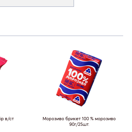
р в/ст
Морозиво брикет 100 % морозиво
90г/25шт.