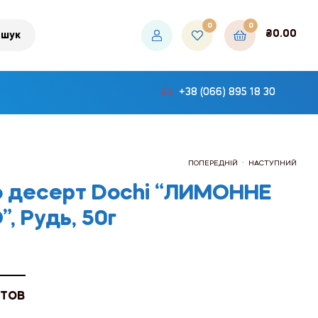
0
0
₴
0.00
шук
+38 (066) 895 18 30
.
ПОПЕРЕДНІЙ
НАСТУПНИЙ
 десерт Dochi “ЛИМОННЕ
, Рудь, 50г
₴192.30
₴1,107.36
 ТОВ