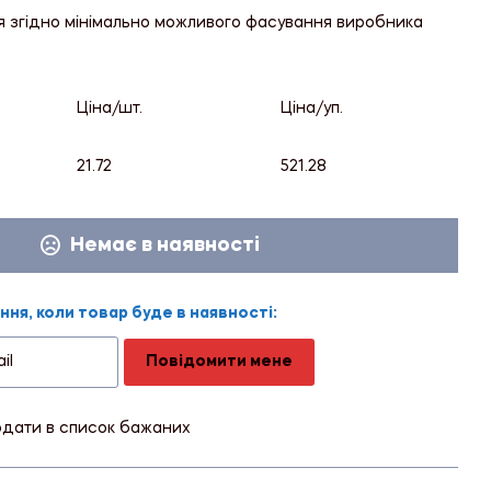
я згідно мінімально можливого фасування виробника
Ціна/шт.
Ціна/уп.
21.72
521.28
Немає в наявності
ня, коли товар буде в наявності:
Повідомити мене
дати в список бажаних