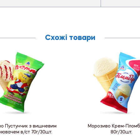
Схожі товари
о Пустунчик з вишневим
Морозиво Крем-Пломбі
нювачем в/ст 70г/30шт.
80г/30шт.