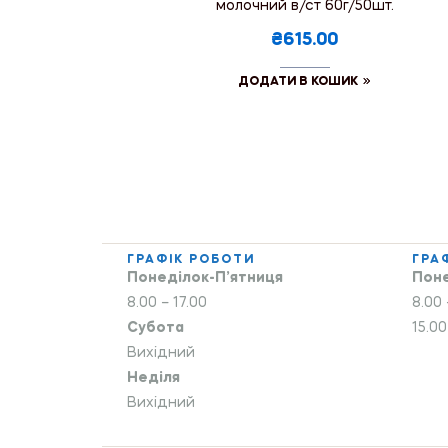
молочний в/ст 60г/50шт.
₴615.00
ДОДАТИ В КОШИК
ГРАФІК РОБОТИ
ГРА
Понеділок-П’ятниця
Поне
8.00 – 17.00
8.00 
Субота
15.00
Вихідний
Неділя
Вихідний