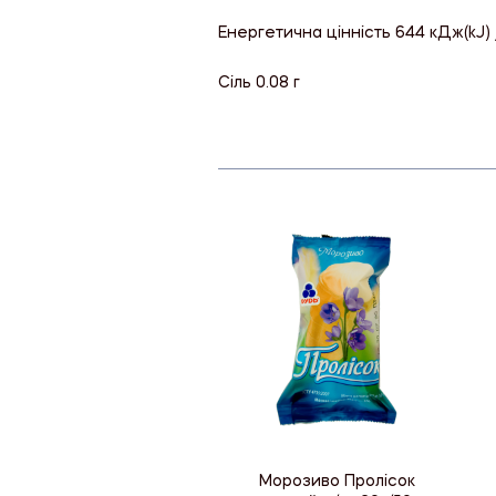
Енергетична цінність 644 кДж(kJ) /
Сіль 0.08 г
Морозиво Пролісок