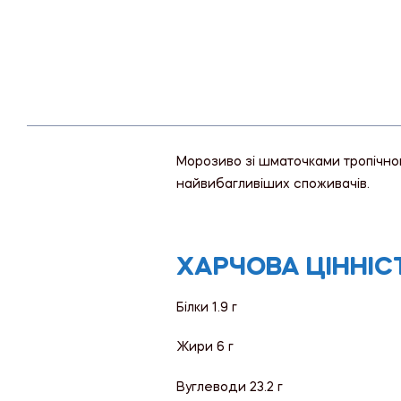
Морозиво зі шматочками тропічног
найвибагливіших споживачів.
ХАРЧОВА ЦІННІСТЬ
Білки 1.9 г
Жири 6 г
Вуглеводи 23.2 г