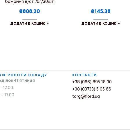
бажання в/ст 70г/30шт.
₴808.20
₴145.38
ДОДАТИ В КОШИК
ДОДАТИ В КОШИК
ФІК РОБОТИ СКЛАДУ
КОНТАКТИ
ділок-П’ятниця
+38 (066) 895 18 30
– 12.00
+38 (03733) 5 05 66
 – 17.00
torg@fiord.ua