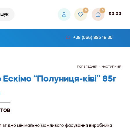
0
0
₴
0.00
шук
+38 (066) 895 18 30
.
ПОПЕРЕДНІЙ
НАСТУПНИЙ
Ескімо “Полуниця-ківі” 85г
₴341.82
₴203.04
0
 ТОВ
я згідно мінімально можливого фасування виробника