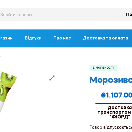
По
газин
Відгуки
Про нас
Доставка та оплата
г
В НАЯВНОСТІ
Морозиво 
🔍
₴
1,107.0
доставка
транспортом
"ФІОРД"
Товар відпускаєтьс