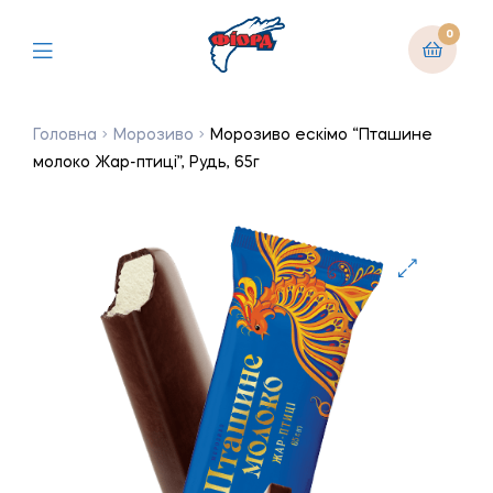
0
Головна
Морозиво
Морозиво ескімо “Пташине
молоко Жар-птиці”, Рудь, 65г
🔍