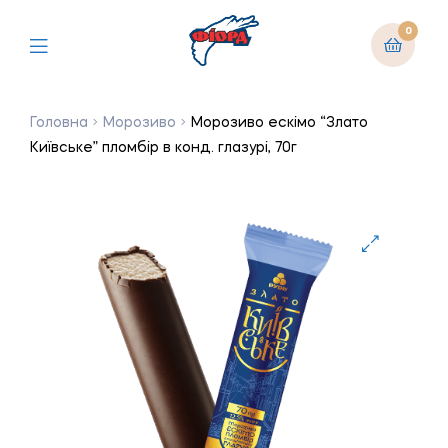
0
Головна
Морозиво
Морозиво ескімо “Злато
Київське” пломбір в конд. глазурі, 70г
🔍