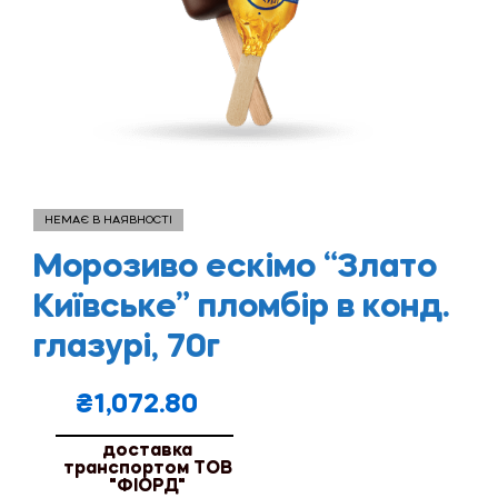
НЕМАЄ В НАЯВНОСТІ
Морозиво ескімо “Злато
Київське” пломбір в конд.
глазурі, 70г
₴
1,072.80
доставка
транспортом ТОВ
"ФІОРД"