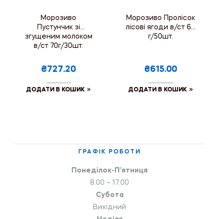
Морозиво
Морозиво Пролісок
Пустунчик зі
лісові ягоди в/ст 60
згущеним молоком
г/50шт.
в/ст 70г/30шт.
₴727.20
₴615.00
ДОДАТИ В КОШИК
ДОДАТИ В КОШИК
ГРАФІК РОБОТИ
Понеділок-П’ятниця
8.00 – 17.00
Субота
Вихідний