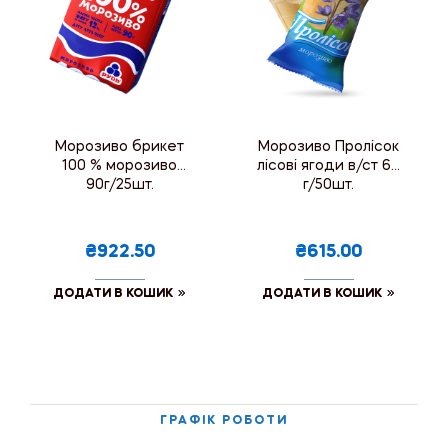
Морозиво брикет
Морозиво Пролісок
100 % морозиво
лісові ягоди в/ст 60
90г/25шт.
г/50шт.
₴922.50
₴615.00
ДОДАТИ В КОШИК
ДОДАТИ В КОШИК
ГРАФІК РОБОТИ