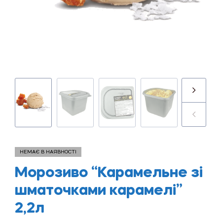
НЕМАЄ В НАЯВНОСТІ
Морозиво “Карамельне зі
шматочками карамелі”
2,2л