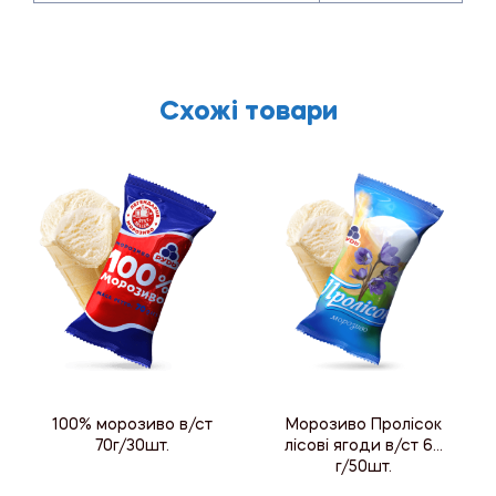
Схожі товари
100% морозиво в/ст
Морозиво Пролісок
70г/30шт.
лісові ягоди в/ст 60
г/50шт.