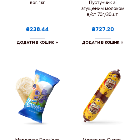
ваг. 1кг
Пустунчик зі
згущеним молоком
в/ст 70г/30шт.
₴238.44
₴727.20
ДОДАТИ В КОШИК
ДОДАТИ В КОШИК