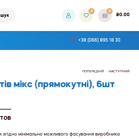
0
0
₴
0.00
шук
+38 (066) 895 18 30
.
ПОПЕРЕДНІЙ
НАСТУПНИЙ
тів мікс (прямокутні), 6шт
₴300.00
₴117.60
 ТОВ
я згідно мінімально можливого фасування виробника