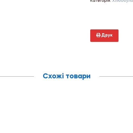
Категорія:
Хлібобуло
Друк
Схожі товари