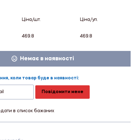
Ціна/шт.
Ціна/уп.
469.8
469.8
Немає в наявності
ня, коли товар буде в наявності:
Повідомити мене
дати в список бажаних