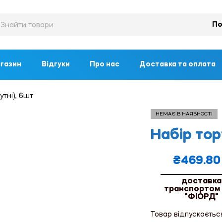
По
газин
Відгуки
Про нас
Доставка та оплата
утні), 6шт
НЕМАЄ В НАЯВНОСТІ
Набір тор
₴
469.80
доставка
транспортом
"ФІОРД"
Товар відпускаєтьс