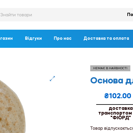
По
газин
Відгуки
Про нас
Доставка та оплата
НЕМАЄ В НАЯВНОСТІ
Основа дл
🔍
₴
102.00
доставка
транспортом
"ФІОРД"
Товар відпускаєтьс