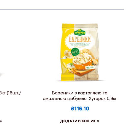
кг (16шт./
Вареники з картоплею та
смаженою цибулею, Хуторок 0,9кг
₴116.10
ДОДАТИ В КОШИК