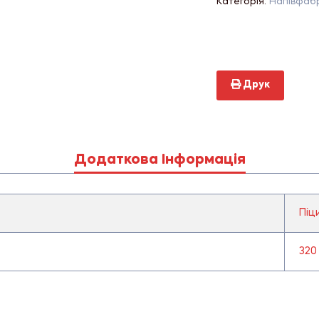
Категорія:
Напівфаб
Друк
Додаткова Інформація
Піц
320 