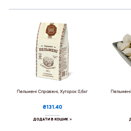
Пельмені Справжні, Хуторок 0,6кг
Пельмені 
₴131.40
ДОДАТИ В КОШИК