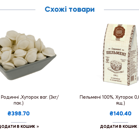
Схожі товари
Родинні ,Хуторок ваг. (3кг/
Пельмені 100%, Хуторок 0,8
пак.)
ящ.)
₴398.70
₴140.40
ДОДАТИ В КОШИК
ДОДАТИ В КОШИК