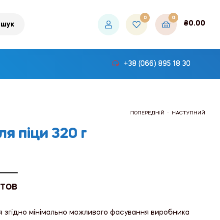
0
0
₴
0.00
шук
+38 (066) 895 18 30
.
ПОПЕРЕДНІЙ
НАСТУПНИЙ
я піци 320 г
₴165.00
₴351.00
 ТОВ
я згідно мінімально можливого фасування виробника