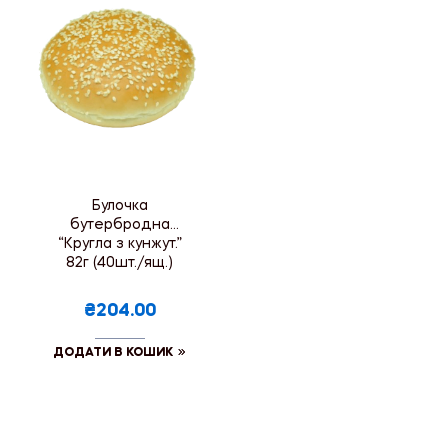
Булочка
бутербродна
“Кругла з кунжут.”
82г (40шт./ящ.)
₴204.00
ДОДАТИ В КОШИК