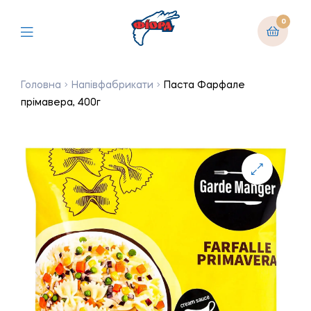
0
Головна
Напівфабрикати
Паста Фарфале
прімавера, 400г
🔍