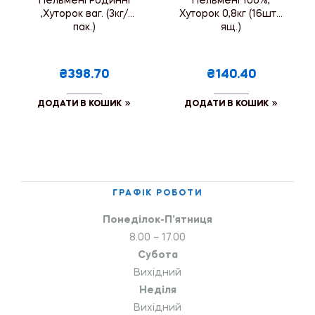
Пельмені Родинні
Пельмені 100%,
,Хуторок ваг. (3кг/
Хуторок 0,8кг (16шт./
пак.)
ящ.)
₴398.70
₴140.40
ДОДАТИ В КОШИК
ДОДАТИ В КОШИК
ГРАФІК РОБОТИ
Понеділок-П’ятниця
8.00 – 17.00
Субота
Вихідний
Неділя
Вихідний