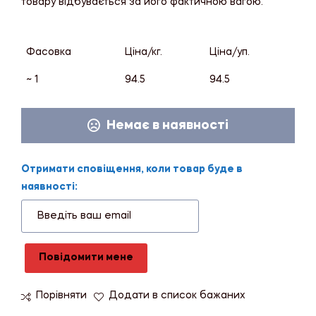
товару відбувається за його фактичною вагою.
Фасовка
Ціна/кг.
Ціна/уп.
~ 1
94.5
94.5
Немає в наявності
Отримати сповіщення, коли товар буде в
наявності:
Повідомити мене
Порівняти
Додати в список бажаних