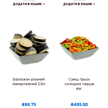
ДОДАТИ В КОШИК
ДОДАТИ В КОШИК
Баклажан різаний
Суміш трьох
заморожений 2,5кг
солодких перців
ваг.
₴99.75
₴495.00