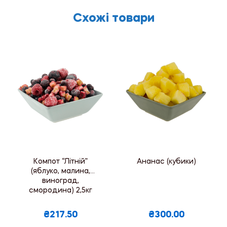
Схожі товари
Компот “Літній”
Ананас (кубики)
(яблуко, малина,
виноград,
смородина) 2,5кг
₴217.50
₴300.00