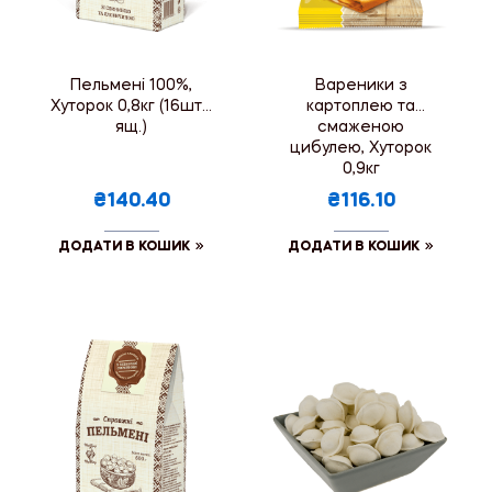
Пельмені 100%,
Вареники з
Хуторок 0,8кг (16шт./
картоплею та
ящ.)
смаженою
цибулею, Хуторок
0,9кг
₴140.40
₴116.10
ДОДАТИ В КОШИК
ДОДАТИ В КОШИК