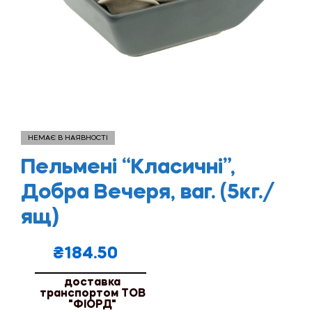
НЕМАЄ В НАЯВНОСТІ
Пельмені “Класичні”,
Добра Вечеря, ваг. (5кг./
ящ)
₴
184.50
доставка
транспортом ТОВ
"ФІОРД"