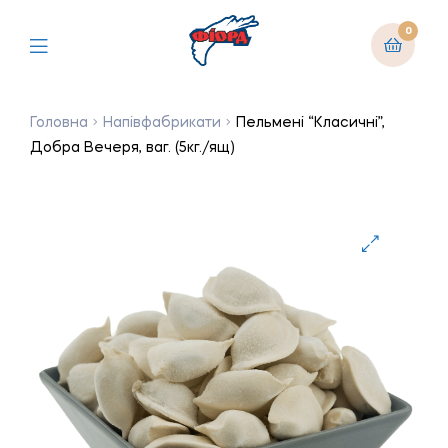
0
Головна
Напівфабрикати
Пельмені “Класичні”,
Добра Вечеря, ваг. (5кг./ящ)
🔍