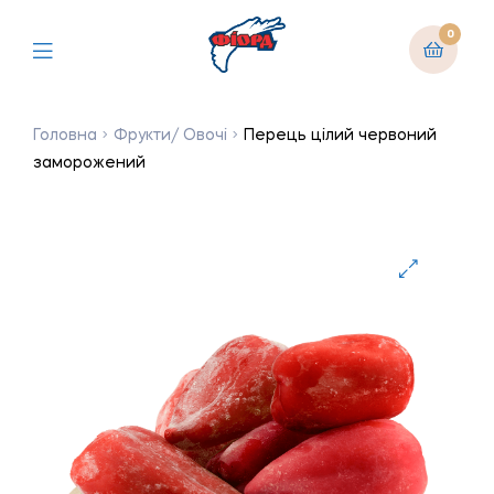
0
Головна
Фрукти/ Овочі
Перець цілий червоний
заморожений
🔍