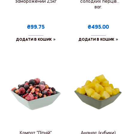
заморожений 2,5кг
солодких перців
ваг.
₴99.75
₴495.00
ДОДАТИ В КОШИК
ДОДАТИ В КОШИК
Компот “Літній”
Ананас (кубики)