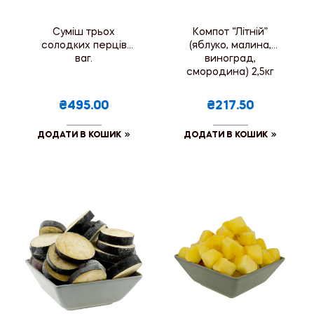
Суміш трьох
Компот “Літній”
солодких перців
(яблуко, малина,
ваг.
виноград,
смородина) 2,5кг
₴495.00
₴217.50
ДОДАТИ В КОШИК
ДОДАТИ В КОШИК