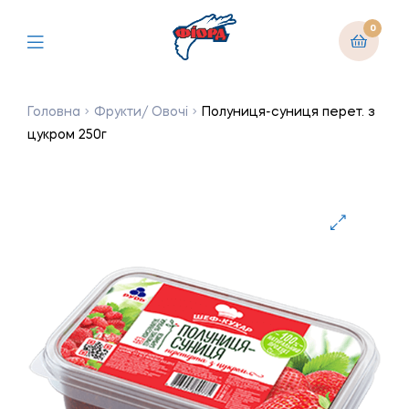
0
Головна
Фрукти/ Овочі
Полуниця-суниця перет. з
цукром 250г
🔍