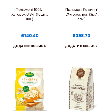
Пельмені 100%,
Пельмені Родинні
Хуторок 0,8кг (16шт./
,Хуторок ваг. (3кг/
ящ.)
пак.)
₴140.40
₴398.70
ДОДАТИ В КОШИК
ДОДАТИ В КОШИК