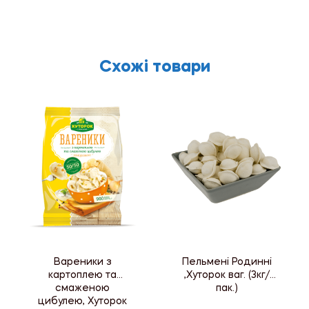
Схожі товари
Вареники з
Пельмені Родинні
картоплею та
,Хуторок ваг. (3кг/
смаженою
пак.)
цибулею, Хуторок