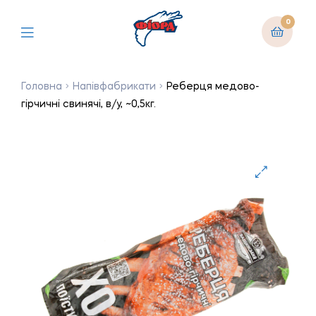
0
Головна
Напівфабрикати
Реберця медово-
гірчичні свинячі, в/у, ~0,5кг.
🔍