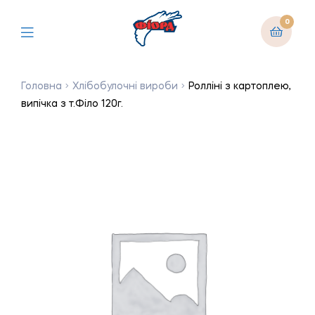
0
Головна
Хлібобулочні вироби
Ролліні з картоплею,
випічка з т.Філо 120г.