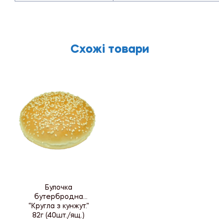
Схожі товари
Булочка
бутербродна
“Кругла з кунжут.”
82г (40шт./ящ.)