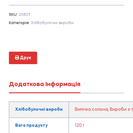
SKU:
25827
Категорія:
Хлібобулочні вироби
Друк
Додаткова Інформація
Хлібобулочні вироби
Випічка солона
,
Вироби з т
Вага продукту
120 г