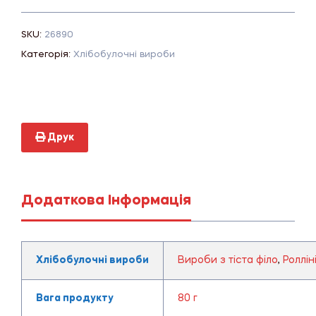
SKU:
26890
Категорія:
Хлібобулочні вироби
Друк
Додаткова Інформація
Хлібобулочні вироби
Вироби з тіста філо
,
Роллін
Вага продукту
80 г