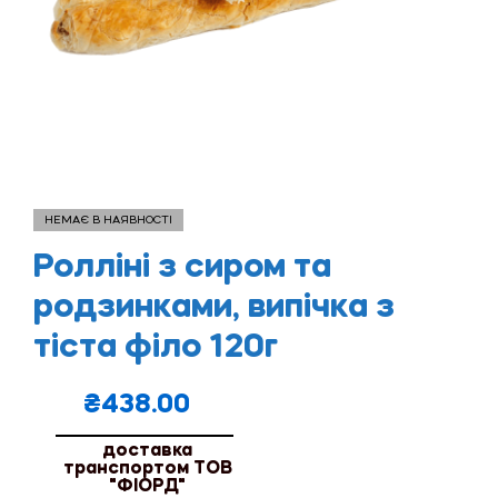
НЕМАЄ В НАЯВНОСТІ
Ролліні з сиром та
родзинками, випічка з
тіста філо 120г
₴
438.00
доставка
транспортом ТОВ
"ФІОРД"