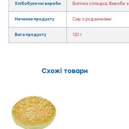
Хлібобулочні вироби
Випічка солодка
,
Вироби з 
Начинка продукту
Сир з родзинками
Вага продукту
120 г
Схожі товари