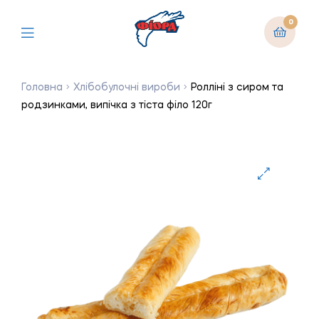
0
Головна
Хлібобулочні вироби
Ролліні з сиром та
родзинками, випічка з тіста філо 120г
🔍