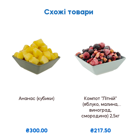
Схожі товари
Ананас (кубики)
Компот “Літній”
(яблуко, малина,
виноград,
смородина) 2,5кг
₴300.00
₴217.50