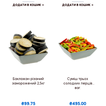
ДОДАТИ В КОШИК
ДОДАТИ В КОШИК
Баклажан різаний
Суміш трьох
заморожений 2,5кг
солодких перців
ваг.
₴99.75
₴495.00