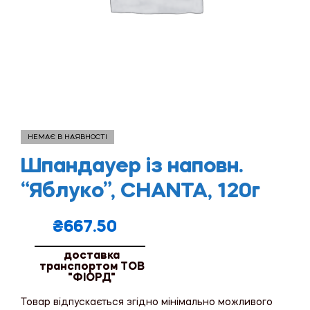
НЕМАЄ В НАЯВНОСТІ
Шпандауер із наповн.
“Яблуко”, CHANTA, 120г
₴
667.50
доставка
транспортом ТОВ
"ФІОРД"
Товар відпускається згідно мінімально можливого