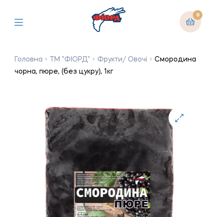
0
Головна
ТМ "ФІОРД"
Фрукти/ Овочі
Смородина
чорна, пюре, (без цукру), 1кг
🔍