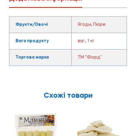
Фрукти/Овочі
Ягоди
,
Пюре
Вага продукту
ваг.
,
1 кг
Торгова марка
ТМ "Фіорд"
Схожі товари