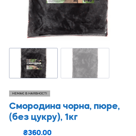
НЕМАЄ В НАЯВНОСТІ
Смородина чорна, пюре,
(без цукру), 1кг
₴
360.00