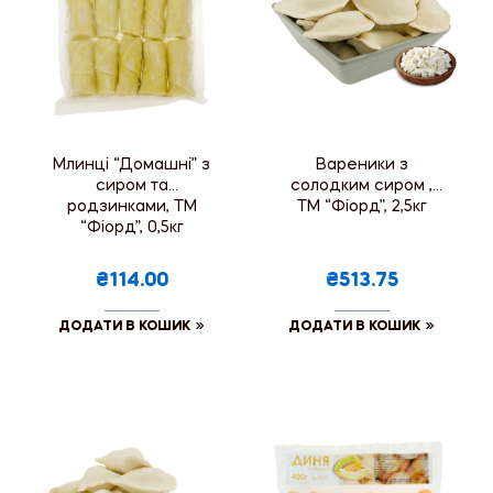
Млинці “Домашні” з
Вареники з
сиром та
солодким сиром ,
родзинками, ТМ
ТМ “Фіорд”, 2,5кг
“Фіорд”, 0,5кг
₴114.00
₴513.75
ДОДАТИ В КОШИК
ДОДАТИ В КОШИК