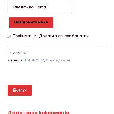
Повідомити мене
Порівняти
Додати в список бажаних
SKU:
29184
Категорії
ТМ "ФІОРД"
,
Фрукти/ Овочі
Друк
Додаткова Інформація