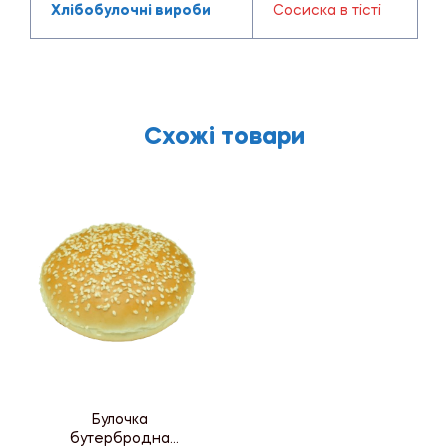
Хлібобулочні вироби
Cосиска в тісті
Схожі товари
Булочка
бутербродна