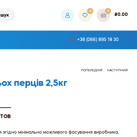
0
0
₴
0.00
шук
+38 (066) 895 18 30
.
ПОПЕРЕДНІЙ
НАСТУПНИЙ
ох перців 2,5кг
₴108.00
₴225.00
 ТОВ
я згідно мінімально можливого фасування виробника,