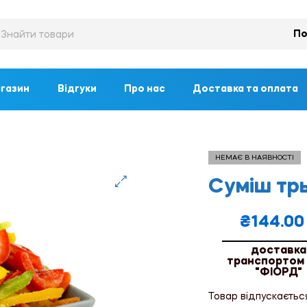
По
газин
Відгуки
Про нас
Доставка та оплата
НЕМАЄ В НАЯВНОСТІ
Суміш трь
🔍
₴
144.00
доставка
транспортом
"ФІОРД"
Товар відпускаєтьс