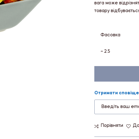
вага може відрізня
товару відбуваєтьс
Фасовка
~ 2.5
Отримати сповіщен
Порівняти
До