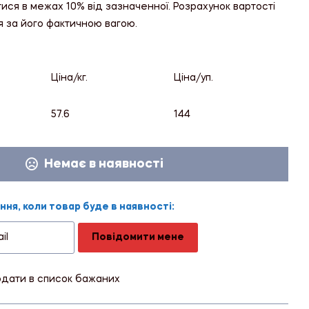
тися в межах 10% від зазначенної. Розрахунок вартості
я за його фактичною вагою.
Ціна/кг.
Ціна/уп.
57.6
144
Немає в наявності
ня, коли товар буде в наявності:
Повідомити мене
дати в список бажаних