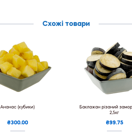
Схожі товари
Ананас (кубики)
Баклажан різаний замо
2,5кг
₴300.00
₴99.75