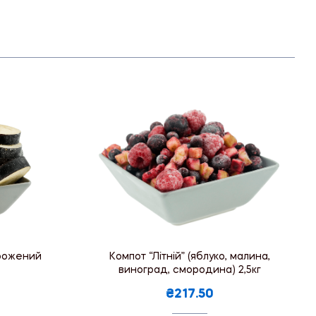
рожений
Компот “Літній” (яблуко, малина,
виноград, смородина) 2,5кг
₴217.50