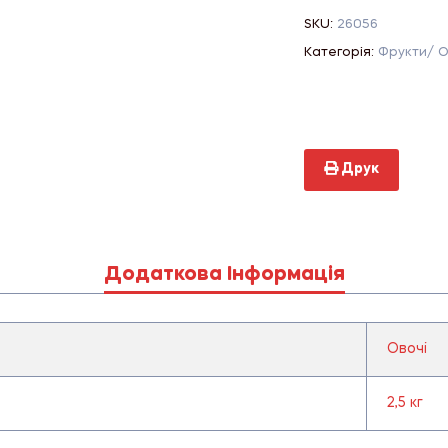
SKU:
26056
Категорія:
Фрукти/ О
Друк
Додаткова Інформація
Овочі
2,5 кг