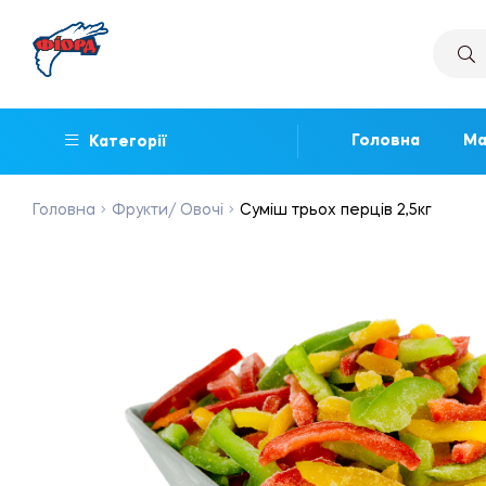
Головна
Ма
Категорії
Головна
Фрукти/ Овочі
Суміш трьох перців 2,5кг