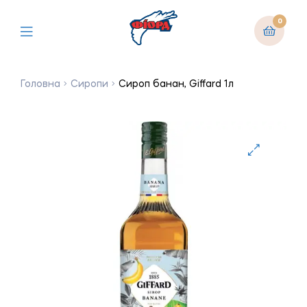
0
Головна
Сиропи
Сироп банан, Giffard 1л
🔍