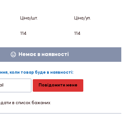
Ціна/шт.
Ціна/уп.
114
114
Немає в наявності
ня, коли товар буде в наявності:
Повідомити мене
дати в список бажаних