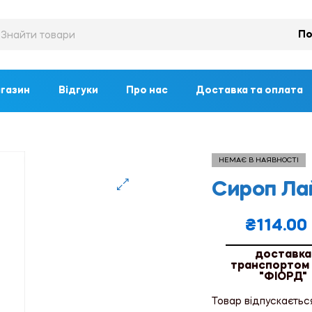
По
газин
Відгуки
Про нас
Доставка та оплата
НЕМАЄ В НАЯВНОСТІ
Сироп Ла
🔍
₴
114.00
доставка
транспортом
"ФІОРД"
Товар відпускаєтьс