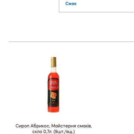
Смак
Сироп Абрикос, Майстерня смаків,
скло 0,7л. (9шт./ящ.)