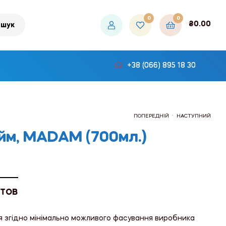
0
0
₴
0.00
шук
+38 (066) 895 18 30
.
ПОПЕРЕДНІЙ
НАСТУПНИЙ
йм, MADAM (700мл.)
₴114.00
₴114.00
 ТОВ
я згідно мінімально можливого фасування виробника