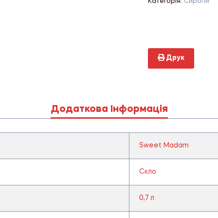
Категорія:
Сиропи
Друк
Додаткова Інформація
Sweet Madam
Скло
0,7 л