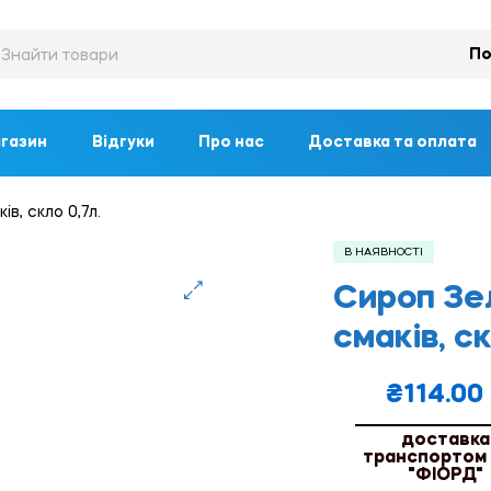
По
газин
Відгуки
Про нас
Доставка та оплата
в, скло 0,7л.
В НАЯВНОСТІ
Сироп Зе
🔍
смаків, ск
₴
114.00
доставка
транспортом
"ФІОРД"