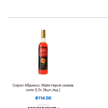
Сироп Абрикос, Майстерня смаків,
скло 0,7л. (9шт./ящ.)
₴114.00