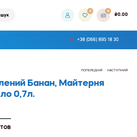
0
0
₴
0.00
шук
+38 (066) 895 18 30
.
ПОПЕРЕДНІЙ
НАСТУПНИЙ
лений Банан, Майтерня
ло 0,7л.
₴114.00
₴114.00
 ТОВ