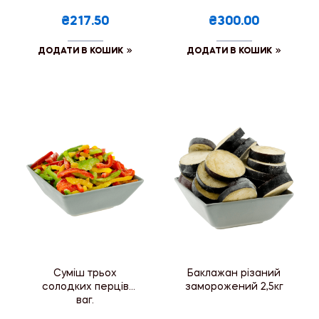
₴217.50
₴300.00
ДОДАТИ В КОШИК
ДОДАТИ В КОШИК
Суміш трьох
Баклажан різаний
солодких перців
заморожений 2,5кг
ваг.