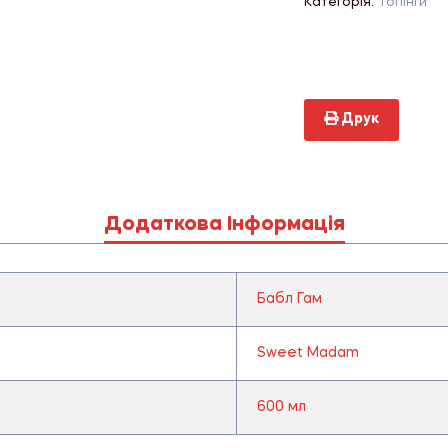
Категорія:
Топінги
Друк
Додаткова Інформація
Бабл Гам
Sweet Madam
600 мл