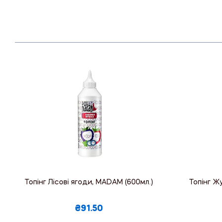
Топінг Лісові ягоди, MADAM (600мл.)
Топінг Ж
₴91.50