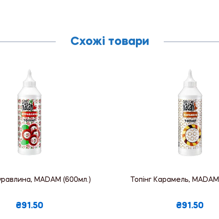
Схожі товари
уравлина, MADAM (600мл.)
Топінг Карамель, MADAM 
₴91.50
₴91.50