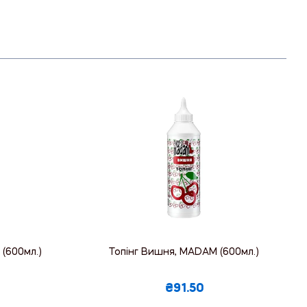
(600мл.)
Топінг Вишня, MADAM (600мл.)
₴91.50