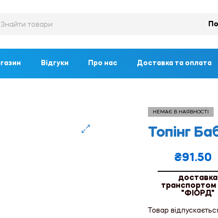
По
газин
Відгуки
Про нас
Доставка та оплата
НЕМАЄ В НАЯВНОСТІ
Топінг Б
🔍
₴
91.50
доставка
транспортом
"ФІОРД"
Товар відпускаєтьс