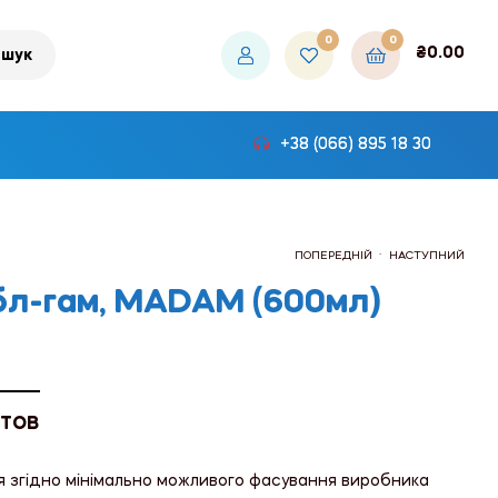
0
0
₴
0.00
шук
+38 (066) 895 18 30
.
ПОПЕРЕДНІЙ
НАСТУПНИЙ
абл-гам, MADAM (600мл)
₴91.50
₴91.50
 ТОВ
я згідно мінімально можливого фасування виробника