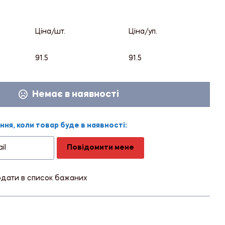
Ціна/шт.
Ціна/уп.
91.5
91.5
Немає в наявності
ня, коли товар буде в наявності:
Повідомити мене
дати в список бажаних