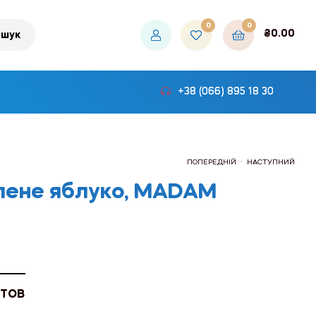
0
0
₴
0.00
шук
+38 (066) 895 18 30
.
ПОПЕРЕДНІЙ
НАСТУПНИЙ
елене яблуко, MADAM
₴91.50
₴91.50
 ТОВ