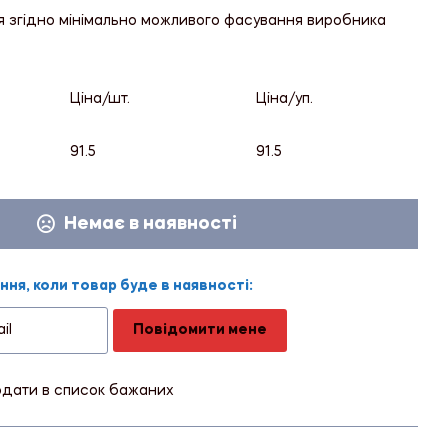
я згідно мінімально можливого фасування виробника
Ціна/шт.
Ціна/уп.
91.5
91.5
Немає в наявності
ня, коли товар буде в наявності:
Повідомити мене
дати в список бажаних