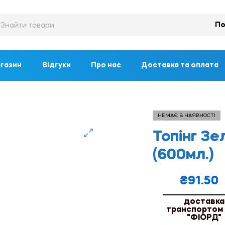
По
газин
Відгуки
Про нас
Доставка та оплата
)
НЕМАЄ В НАЯВНОСТІ
Топінг З
🔍
(600мл.)
₴
91.50
доставка
транспортом
"ФІОРД"