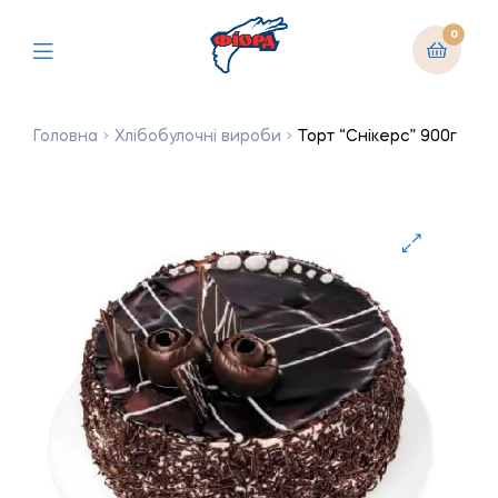
0
Головна
Хлібобулочні вироби
Торт “Снікерс” 900г
🔍