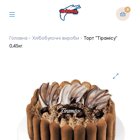
0
Головна
Хлібобулочні вироби
Торт “Тірамісу”
0,45кг.
🔍