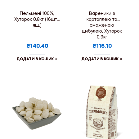
Пельмені 100%,
Вареники з
Хуторок 0,8кг (16шт./
картоплею та
ящ.)
смаженою
цибулею, Хуторок
0,9кг
₴140.40
₴116.10
ДОДАТИ В КОШИК
ДОДАТИ В КОШИК