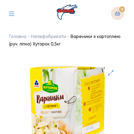
0
Головна
Напівфабрикати
Вареники з картоплею
(руч. ліпка) Хуторок 0,5кг
🔍