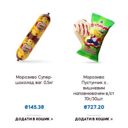
Морозиво Супер-
Морозиво
шоколад ваг. 0,5кг
Пустунчик з
вишневим
наповнювачем в/ст
70г/30шт.
₴145.38
₴727.20
ДОДАТИ В КОШИК
ДОДАТИ В КОШИК