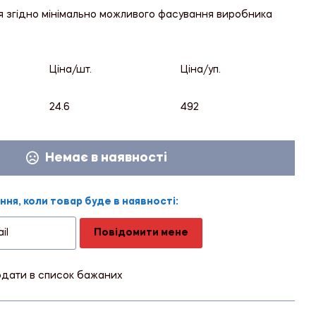
я згідно мінімально можливого фасування виробника
Ціна/шт.
Ціна/уп.
24.6
492
Немає в наявності
ня, коли товар буде в наявності:
Повідомити мене
дати в список бажаних