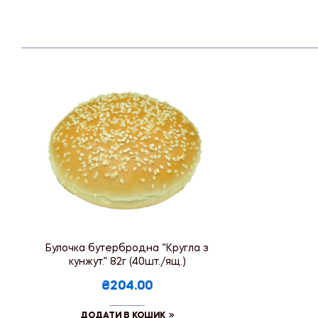
Булочка бутербродна “Кругла з
кунжут.” 82г (40шт./ящ.)
₴204.00
ДОДАТИ В КОШИК