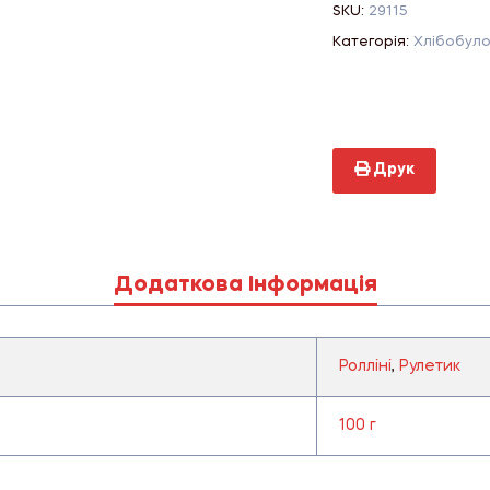
SKU:
29115
Категорія:
Хлібобуло
Друк
Додаткова Інформація
Ролліні
,
Рулетик
100 г