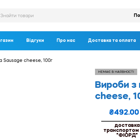
По
газин
Відгуки
Про нас
Доставка та оплата
а Sausage cheese, 100г
НЕМАЄ В НАЯВНОСТІ
Вироби з 
cheese, 1
₴
492.00
доставка
транспортом
"ФІОРД"