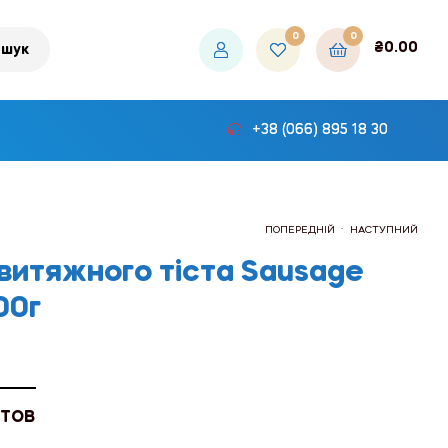
0
0
₴
0.00
шук
+38 (066) 895 18 30
.
ПОПЕРЕДНІЙ
НАСТУПНИЙ
витяжного тіста Sausage
00г
₴502.20
₴522.00
 ТОВ