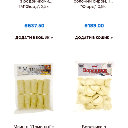
“з родзинками,
солоним сиром, ТМ
ТМ”Фіорд”, 2,5кг
“Фіорд”, 0,9кг
₴637.50
₴189.00
ДОДАТИ В КОШИК
ДОДАТИ В КОШИК
Млинці “Домашні” з
Вареники з