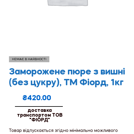
НЕМАЄ В НАЯВНОСТІ
Заморожене пюре з вишні
(без цукру), ТМ Фіорд, 1кг
₴
420.00
доставка
транспортом ТОВ
"ФІОРД"
Товар відпускається згідно мінімально можливого