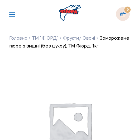
0
Головна
ТМ "ФІОРД"
Фрукти/ Овочі
Заморожене
пюре з вишні (без цукру), ТМ Фіорд, 1кг