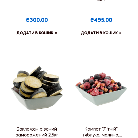
₴300.00
₴495.00
ДОДАТИ В КОШИК
ДОДАТИ В КОШИК
Баклажан різаний
Компот “Літній”
заморожений 2,5кг
(яблуко, малина,