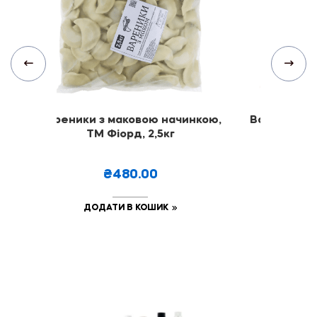
,
Вареники з маковою начинкою,
Вареники з
ТМ Фіорд, 2,5кг
ТМ "Ф
₴480.00
₴
ДОДАТИ В КОШИК
ДОДА