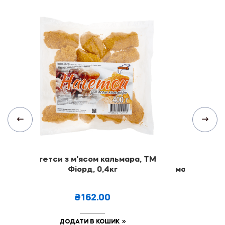
Нагетси з м'ясом кальмара, ТМ
Креветка
Фіорд, 0,4кг
морожена, ч
ТМ Ф
₴162.00
₴
ДОДАТИ В КОШИК
ДОДА